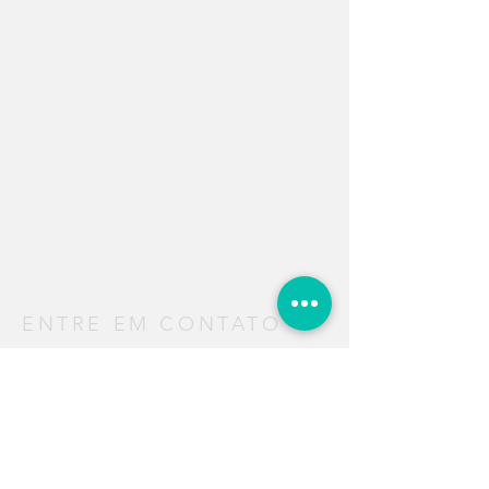
ENTRE EM CONTATO
-Orçamentos:
61 99876-5252 WhatsApp/Celular
61 99944-5034 WhatsApp/Celular